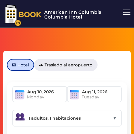
American Inn Columbia
BOOK
Columbia Hotel
🏨 Hotel
🚗 Traslado al aeropuerto
Monday
Tuesday
▼